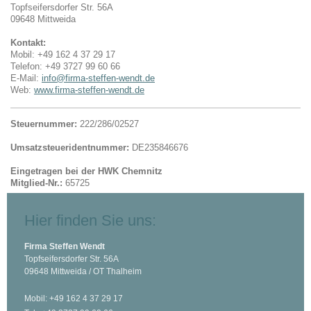
Topfseifersdorfer Str. 56A
09648 Mittweida
Kontakt:
Mobil: +49 162 4 37 29 17
Telefon: +49 3727 99 60 66
E-Mail:
info@firma-steffen-wendt.de
Web:
www.firma-steffen-wendt.de
Steuernummer:
222/286/02527
Umsatzsteueridentnummer:
DE235846676
Eingetragen bei der HWK Chemnitz
Mitglied-Nr.:
65725
Hier finden Sie uns:
Firma Steffen Wendt
Topfseifersdorfer Str. 56A
09648 Mittweida / OT Thalheim
Mobil: +49 162 4 37 29 17